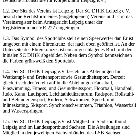
Deutsche Hochschule für Körperkultur Leipzig e.V.)
1.2. Der Sitz des Vereins ist Leipzig. Der SC DHfK Leipzig e.V.
besitzt die Rechtsform eines (eingetragenen) Vereins und ist in das
Vereinsregister beim Amtsgericht Leipzig unter der
Registriernummer VR 227 eingetragen.
1.3. Das Symbol des Sportclubs stellt einen Speerwerfer dar. Er ist
umgeben mit einem Ehrenkranz, der nach oben geöffnet ist. An der
Unterseite des Ehrenkranzes ist ein aufgeschlagenes Buch mit den
Initialen SC DHfK abgebildet. Neben dem Symbol kennzeichnen
die Farben grün-weiß den Sportclub.
1.4. Der SC DHfK Leipzig e.V. besteht aus Abteilungen für
Wettkampf- und Breitensport sowie Gesundheitssport. Derzeit
gliedert sich der Verein auf in die Abteilungen Faustball,
Finswimming, Fitness- und Gesundheitssport, Floorball, Handball,
Judo, Kanu, Laufsport, Leichtathletikzentrum, Radsport, Rollstuhl-
und Behindertensport, Rudern, Schwimmen, Speed- und
Inlineskating, Skisport, Synchronschwimmen, Triathlon, Wasserball
und Wasserspringen.
1.5. Der SC DHfK Leipzig e.V. ist Mitglied im Stadtsportbund
Leipzig und im Landessportbund Sachsen. Die Abteilungen sind
Mitglied in den jeweiligen Fachverbänden des LSB Sachsen.