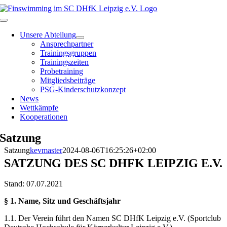
Zum
Inhalt
Toggle
springen
Navigation
Unsere Abteilung
Ansprechpartner
Trainingsgruppen
Trainingszeiten
Probetraining
Mitgliedsbeiträge
PSG-Kinderschutzkonzept
News
Wettkämpfe
Kooperationen
Satzung
Satzung
kevmaster
2024-08-06T16:25:26+02:00
SATZUNG DES SC DHFK LEIPZIG E.V.
Stand: 07.07.2021
§ 1. Name, Sitz und Geschäftsjahr
1.1. Der Verein führt den Namen SC DHfK Leipzig e.V. (Sportclub