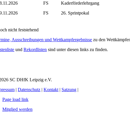
8.11.2026
FS
Kaderförderlehrgang
9.11.2026
FS
26. Sprintpokal
noch nicht feststehend
rmine, Ausschreibungen und Wettkampfergebnisse
zu den Wettkämpfen 
tenliste
und
Rekordlisten
sind unter diesen links zu finden.
2026 SC DHfK Leipzig e.V.
pressum
|
Datenschutz
|
Kontakt
|
Satzung
|
Page load link
Mitglied werden
Nach
oben