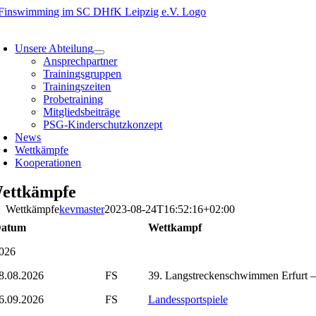
Zum
Inhalt
oggle
springen
avigation
Unsere Abteilung
Ansprechpartner
Trainingsgruppen
Trainingszeiten
Probetraining
Mitgliedsbeiträge
PSG-Kinderschutzkonzept
News
Wettkämpfe
Kooperationen
ettkämpfe
Wettkämpfe
kevmaster
2023-08-24T16:52:16+02:00
atum
Wettkampf
026
8.08.2026
FS
39. Langstreckenschwimmen Erfurt –
6.09.2026
FS
Landessportspiele