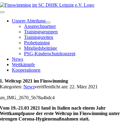
Zum
Inhalt
Toggle
springen
Navigation
Unsere Abteilung
Ansprechpartner
Trainingsgruppen
Trainingszeiten
Probetraining
Mitgliedsbeiträge
PSG-Kinderschutzkonzept
News
Wettkämpfe
Kooperationen
1. Weltcup 2021 im Finswimming
Kategorien:
News
veröffentlicht am: 22. März 2021
sm_IMG_2670_5b78a4bdc4
Vom 19.-21.03 2021 fand in Italien nach einem Jahr
Wettkampfpause der erste Weltcup im Finswimming unter
strengen Corona-Hygienemaßnahmen statt.