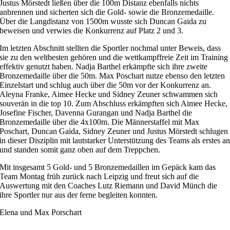
Justus Mörstedt ließen über die 100m Distanz ebenfalls nichts
anbrennen und sicherten sich die Gold- sowie die Bronzemedaille.
Über die Langdistanz von 1500m wusste sich Duncan Gaida zu
beweisen und verwies die Konkurrenz auf Platz 2 und 3.
Im letzten Abschnitt stellten die Sportler nochmal unter Beweis, dass
sie zu den weltbesten gehören und die wettkampffreie Zeit im Training
effektiv genutzt haben. Nadja Barthel erkämpfte sich ihre zweite
Bronzemedaille über die 50m. Max Poschart nutze ebenso den letzten
Einzelstart und schlug auch über die 50m vor der Konkurrenz an.
Aleyna Franke, Aimee Hecke und Sidney Zeuner schwammen sich
souverän in die top 10. Zum Abschluss erkämpften sich Aimee Hecke,
Josefine Fischer, Davenna Gurangan und Nadja Barthel die
Bronzemedaille über die 4x100m. Die Männerstaffel mit Max
Poschart, Duncan Gaida, Sidney Zeuner und Justus Mörstedt schlugen
in dieser Disziplin mit lautstarker Unterstützung des Teams als erstes a
und standen somit ganz oben auf dem Treppchen.
Mit insgesamt 5 Gold- und 5 Bronzemedaillen im Gepäck kam das
Team Montag früh zurück nach Leipzig und freut sich auf die
Auswertung mit den Coaches Lutz Riemann und David Münch die
ihre Sportler nur aus der ferne begleiten konnten.
Elena und Max Porschart