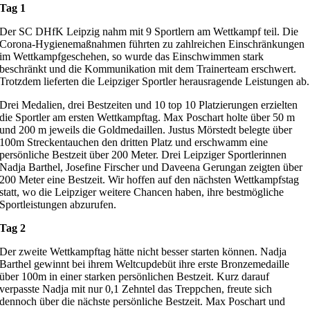
Tag 1
Der SC DHfK Leipzig nahm mit 9 Sportlern am Wettkampf teil. Die
Corona-Hygienemaßnahmen führten zu zahlreichen Einschränkungen
im Wettkampfgeschehen, so wurde das Einschwimmen stark
beschränkt und die Kommunikation mit dem Trainerteam erschwert.
Trotzdem lieferten die Leipziger Sportler herausragende Leistungen ab.
Drei Medalien, drei Bestzeiten und 10 top 10 Platzierungen erzielten
die Sportler am ersten Wettkampftag. Max Poschart holte über 50 m
und 200 m jeweils die Goldmedaillen. Justus Mörstedt belegte über
100m Streckentauchen den dritten Platz und erschwamm eine
persönliche Bestzeit über 200 Meter. Drei Leipziger Sportlerinnen
Nadja Barthel, Josefine Firscher und Daveena Gerungan zeigten über
200 Meter eine Bestzeit. Wir hoffen auf den nächsten Wettkampfstag
statt, wo die Leipziger weitere Chancen haben, ihre bestmögliche
Sportleistungen abzurufen.
Tag 2
Der zweite Wettkampftag hätte nicht besser starten können. Nadja
Barthel gewinnt bei ihrem Weltcupdebüt ihre erste Bronzemedaille
über 100m in einer starken persönlichen Bestzeit. Kurz darauf
verpasste Nadja mit nur 0,1 Zehntel das Treppchen, freute sich
dennoch über die nächste persönliche Bestzeit. Max Poschart und