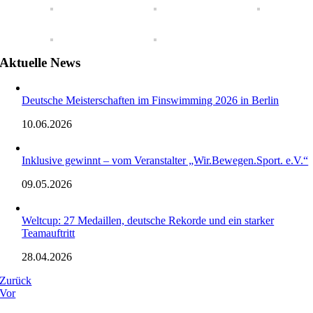
Aktuelle News
Deutsche Meisterschaften im Finswimming 2026 in Berlin
10.06.2026
Inklusive gewinnt – vom Veranstalter „Wir.Bewegen.Sport. e.V.“
09.05.2026
Weltcup: 27 Medaillen, deutsche Rekorde und ein starker
Teamauftritt
28.04.2026
Zurück
Vor