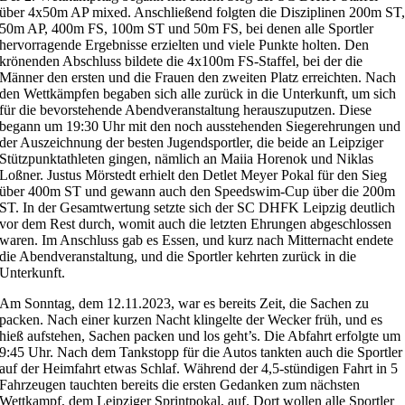
über 4x50m AP mixed. Anschließend folgten die Disziplinen 200m ST
50m AP, 400m FS, 100m ST und 50m FS, bei denen alle Sportler
hervorragende Ergebnisse erzielten und viele Punkte holten. Den
krönenden Abschluss bildete die 4x100m FS-Staffel, bei der die
Männer den ersten und die Frauen den zweiten Platz erreichten. Nach
den Wettkämpfen begaben sich alle zurück in die Unterkunft, um sich
für die bevorstehende Abendveranstaltung herauszuputzen. Diese
begann um 19:30 Uhr mit den noch ausstehenden Siegerehrungen und
der Auszeichnung der besten Jugendsportler, die beide an Leipziger
Stützpunktathleten gingen, nämlich an Maiia Horenok und Niklas
Loßner. Justus Mörstedt erhielt den Detlet Meyer Pokal für den Sieg
über 400m ST und gewann auch den Speedswim-Cup über die 200m
ST. In der Gesamtwertung setzte sich der SC DHFK Leipzig deutlich
vor dem Rest durch, womit auch die letzten Ehrungen abgeschlossen
waren. Im Anschluss gab es Essen, und kurz nach Mitternacht endete
die Abendveranstaltung, und die Sportler kehrten zurück in die
Unterkunft.
Am Sonntag, dem 12.11.2023, war es bereits Zeit, die Sachen zu
packen. Nach einer kurzen Nacht klingelte der Wecker früh, und es
hieß aufstehen, Sachen packen und los geht’s. Die Abfahrt erfolgte um
9:45 Uhr. Nach dem Tankstopp für die Autos tankten auch die Sportler
auf der Heimfahrt etwas Schlaf. Während der 4,5-stündigen Fahrt in 5
Fahrzeugen tauchten bereits die ersten Gedanken zum nächsten
Wettkampf, dem Leipziger Sprintpokal, auf. Dort wollen alle Sportler