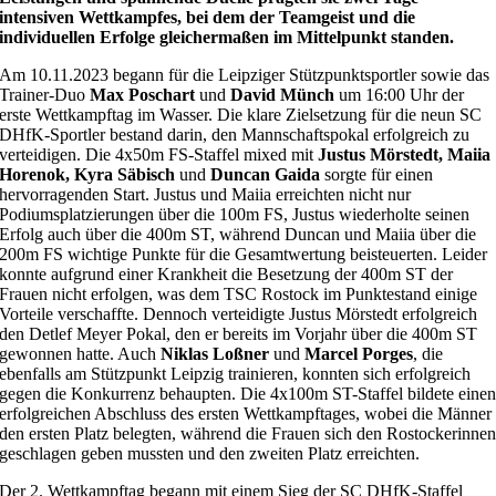
intensiven Wettkampfes, bei dem der Teamgeist und die
individuellen Erfolge gleichermaßen im Mittelpunkt standen.
Am 10.11.2023 begann für die Leipziger Stützpunktsportler sowie das
Trainer-Duo
Max Poschart
und
David Münch
um 16:00 Uhr der
erste Wettkampftag im Wasser. Die klare Zielsetzung für die neun SC
DHfK-Sportler bestand darin, den Mannschaftspokal erfolgreich zu
verteidigen. Die 4x50m FS-Staffel mixed mit
Justus Mörstedt, Maiia
Horenok, Kyra Säbisch
und
Duncan Gaida
sorgte für einen
hervorragenden Start. Justus und Maiia erreichten nicht nur
Podiumsplatzierungen über die 100m FS, Justus wiederholte seinen
Erfolg auch über die 400m ST, während Duncan und Maiia über die
200m FS wichtige Punkte für die Gesamtwertung beisteuerten. Leider
konnte aufgrund einer Krankheit die Besetzung der 400m ST der
Frauen nicht erfolgen, was dem TSC Rostock im Punktestand einige
Vorteile verschaffte. Dennoch verteidigte Justus Mörstedt erfolgreich
den Detlef Meyer Pokal, den er bereits im Vorjahr über die 400m ST
gewonnen hatte. Auch
Niklas Loßner
und
Marcel Porges
, die
ebenfalls am Stützpunkt Leipzig trainieren, konnten sich erfolgreich
gegen die Konkurrenz behaupten. Die 4x100m ST-Staffel bildete eine
erfolgreichen Abschluss des ersten Wettkampftages, wobei die Männer
den ersten Platz belegten, während die Frauen sich den Rostockerinne
geschlagen geben mussten und den zweiten Platz erreichten.
Der 2. Wettkampftag begann mit einem Sieg der SC DHfK-Staffel