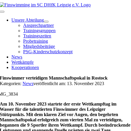
Zum
Inhalt
Toggle
springen
Navigation
Unsere Abteilung
Ansprechpartner
Trainingsgruppen
Trainingszeiten
Probetraining
Mitgliedsbeiträge
PSG-Kinderschutzkonzept
News
Wettkämpfe
Kooperationen
Finswimmer verteidigen Mannschaftspokal in Rostock
Kategorien:
News
veröffentlicht am: 13. November 2023
MG_3834
Am 10. November 2023 startete der erste Wettkampftag im
Wasser für die talentierten Finswimmer des Leipziger
Stützpunkts. Mit dem klaren Ziel vor Augen, den begehrten
Mannschaftspokal erfolgreich zum vierten Mal zu verteidigen,
begannen die 9 Sportler ihren Wettkampf. Durch beeindruckende
Leistungen und spannende Duelle prägten sie zwei Tage