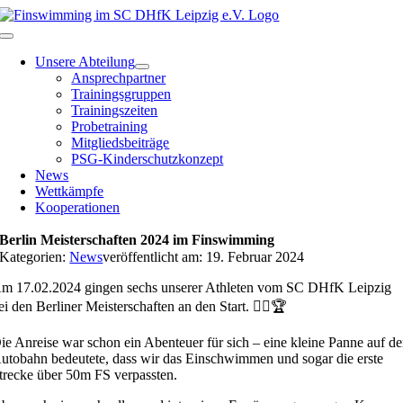
Zum
Inhalt
Toggle
springen
Navigation
Unsere Abteilung
Ansprechpartner
Trainingsgruppen
Trainingszeiten
Probetraining
Mitgliedsbeiträge
PSG-Kinderschutzkonzept
News
Wettkämpfe
Kooperationen
Berlin Meisterschaften 2024 im Finswimming
Kategorien:
News
veröffentlicht am: 19. Februar 2024
m 17.02.2024 gingen sechs unserer Athleten vom SC DHfK Leipzig
ei den Berliner Meisterschaften an den Start. 🏊‍♂️🏆
ie Anreise war schon ein Abenteuer für sich – eine kleine Panne auf de
utobahn bedeutete, dass wir das Einschwimmen und sogar die erste
trecke über 50m FS verpassten.