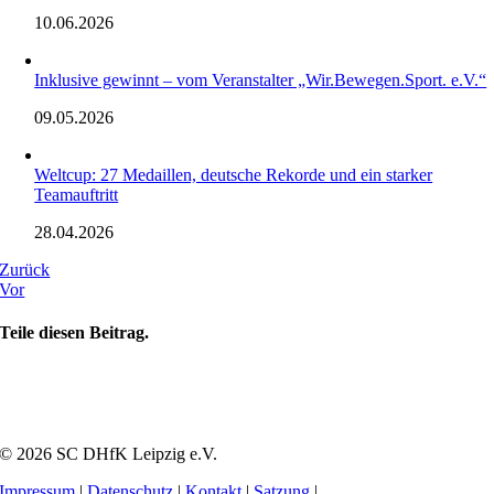
10.06.2026
Inklusive gewinnt – vom Veranstalter „Wir.Bewegen.Sport. e.V.“
09.05.2026
Weltcup: 27 Medaillen, deutsche Rekorde und ein starker
Teamauftritt
28.04.2026
Zurück
Vor
Teile diesen Beitrag.
© 2026 SC DHfK Leipzig e.V.
Impressum
|
Datenschutz
|
Kontakt
|
Satzung
|