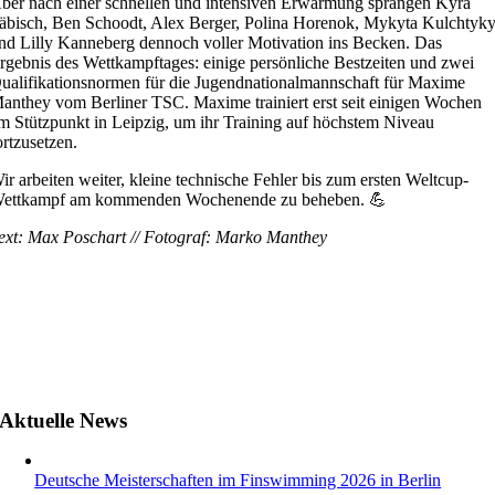
ber nach einer schnellen und intensiven Erwärmung sprangen Kyra
äbisch, Ben Schoodt, Alex Berger, Polina Horenok, Mykyta Kulchtyky
nd Lilly Kanneberg dennoch voller Motivation ins Becken. Das
rgebnis des Wettkampftages: einige persönliche Bestzeiten und zwei
ualifikationsnormen für die Jugendnationalmannschaft für Maxime
anthey vom Berliner TSC. Maxime trainiert erst seit einigen Wochen
m Stützpunkt in Leipzig, um ihr Training auf höchstem Niveau
ortzusetzen.
ir arbeiten weiter, kleine technische Fehler bis zum ersten Weltcup-
ettkampf am kommenden Wochenende zu beheben. 💪
ext: Max Poschart // Fotograf: Marko Manthey
Aktuelle News
Deutsche Meisterschaften im Finswimming 2026 in Berlin